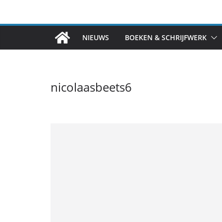
Ga
naar
de
NIEUWS
BOEKEN & SCHRIJFWERK
inhoud
nicolaasbeets6