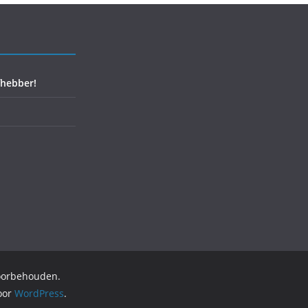
fhebber!
voorbehouden.
oor
WordPress
.