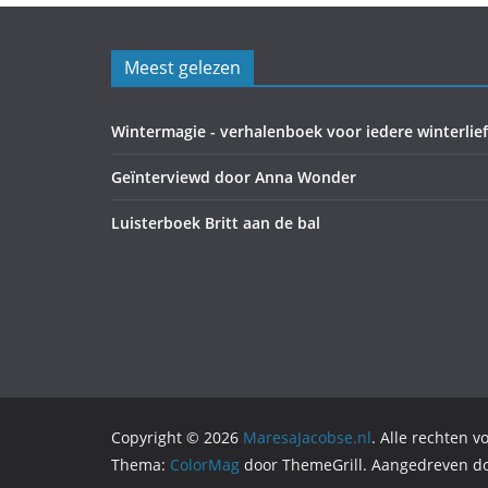
Meest gelezen
Wintermagie - verhalenboek voor iedere winterlie
Geïnterviewd door Anna Wonder
Luisterboek Britt aan de bal
Copyright © 2026
MaresaJacobse.nl
. Alle rechten 
Thema:
ColorMag
door ThemeGrill. Aangedreven d